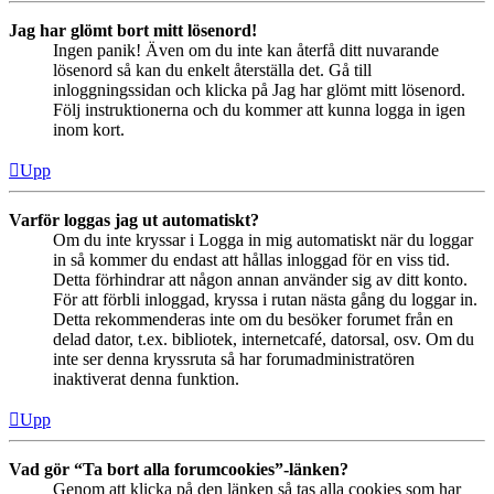
Jag har glömt bort mitt lösenord!
Ingen panik! Även om du inte kan återfå ditt nuvarande
lösenord så kan du enkelt återställa det. Gå till
inloggningssidan och klicka på Jag har glömt mitt lösenord.
Följ instruktionerna och du kommer att kunna logga in igen
inom kort.
Upp
Varför loggas jag ut automatiskt?
Om du inte kryssar i Logga in mig automatiskt när du loggar
in så kommer du endast att hållas inloggad för en viss tid.
Detta förhindrar att någon annan använder sig av ditt konto.
För att förbli inloggad, kryssa i rutan nästa gång du loggar in.
Detta rekommenderas inte om du besöker forumet från en
delad dator, t.ex. bibliotek, internetcafé, datorsal, osv. Om du
inte ser denna kryssruta så har forumadministratören
inaktiverat denna funktion.
Upp
Vad gör “Ta bort alla forumcookies”-länken?
Genom att klicka på den länken så tas alla cookies som har