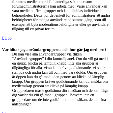
forumets medlemmar i lätthanterliga sektioner som
forumadministratörerna kan arbeta med. Varje användar kan
vara medlem i flera grupper och kan tilldelas individuella
behörigheter. Detta gör det enkelt för administratörer att ändra
behörigheter för många användare på samma gång, som till
exempel att byta moderationsbehörigheter eller ge användare
tillgång till ett privat forum.
Upp
Var hittar jag användargrupperna och hur går jag med i en?
Du kan visa alla användargrupper via fliken
“Användargrupper” i din kontrollpanel. Om du vill gå med i
en grupp, klicka på lämplig knapp. Inte alla grupper är
tillgängliga för alla, vissa kan kräva godkännande, vissa är
stängda och andra kan till och med vara dolda. Om gruppen
är öppen kan du gå med i den genom att klicka på lämplig
knapp. Om gruppen kräver godkännande kan du ansöka om
medlemskap genom att klicka på lämplig knapp.
Gruppledaren måste godkänna din ansökan och de kan fråga
dig varför du vill gå med i gruppen. Besvära inte en
gruppledare om de inte godkänner din ansökan, de har sina
anledningar.