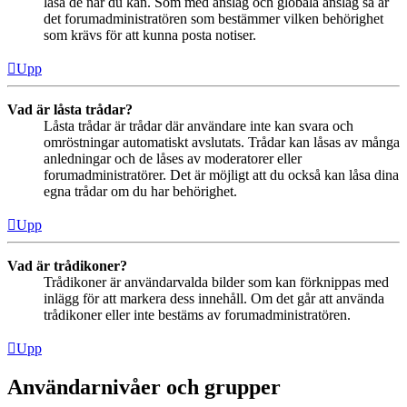
läsa de när du kan. Som med anslag och globala anslag så är
det forumadministratören som bestämmer vilken behörighet
som krävs för att kunna posta notiser.
Upp
Vad är låsta trådar?
Låsta trådar är trådar där användare inte kan svara och
omröstningar automatiskt avslutats. Trådar kan låsas av många
anledningar och de låses av moderatorer eller
forumadministratörer. Det är möjligt att du också kan låsa dina
egna trådar om du har behörighet.
Upp
Vad är trådikoner?
Trådikoner är användarvalda bilder som kan förknippas med
inlägg för att markera dess innehåll. Om det går att använda
trådikoner eller inte bestäms av forumadministratören.
Upp
Användarnivåer och grupper