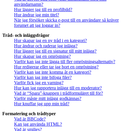
användarnamn?
Hur lägger jag till en profilbild?
Hur ändrar jag min titel?
När jag försöker skicka e-post till en användare så kräver
forumet att jag loggar in?
Tråd- och inläggsfrågor
Hur skapar jag en ny tråd i en kategori?
Hur ändrar och raderar jag inlägg?
Hur lägger jag till en signatur till mitt inlägg?
Hur skapar jag en omröstning?
Varför kan jag inte lägga till fler omröstningsalternativ?
Hur redigerar eller tar jag bort en omröstning?
Varför kan jag inte komma åt en kategori?
Varför kan jag inte bifoga filer?
Varför fick jag en varning?
Hur kan jag rapportera inlägg till en moderator?
Vad är “Spara”-knappen i trådformuläret till för?
Varför måste mitt inlägg godkännas?
Hur knuffar jag upp min tråd?
Formatering och trådtyper
Vad är BBCode?
Kan jag använda HTML?
Vad är smilies?