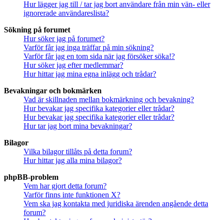
Hur lägger jag till / tar jag bort användare från min vän- eller
ignorerade användareslista?
Sökning på forumet
Hur söker jag på forumet?
Varför får jag inga träffar på min sökning?
Varför får jag en tom sida när jag försöker söka!?
Hur söker jag efter medlemmar?
Hur hittar jag mina egna inlägg och trådar?
Bevakningar och bokmärken
Vad är skillnaden mellan bokmärkning och bevakning?
Hur bevakar jag specifika kategorier eller trådar?
Hur bevakar jag specifika kategorier eller trådar?
Hur tar jag bort mina bevakningar?
Bilagor
Vilka bilagor tillåts på detta forum?
Hur hittar jag alla mina bilagor?
phpBB-problem
Vem har gjort detta forum?
Varför finns inte funktionen X?
Vem ska jag kontakta med juridiska ärenden angående detta
forum?