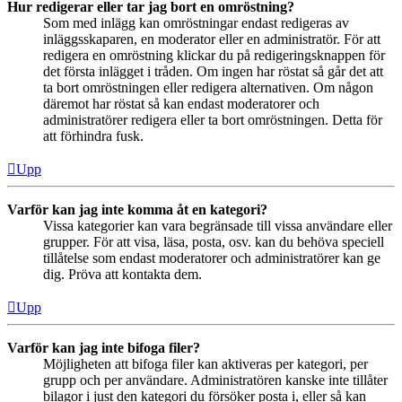
Hur redigerar eller tar jag bort en omröstning?
Som med inlägg kan omröstningar endast redigeras av
inläggsskaparen, en moderator eller en administratör. För att
redigera en omröstning klickar du på redigeringsknappen för
det första inlägget i tråden. Om ingen har röstat så går det att
ta bort omröstningen eller redigera alternativen. Om någon
däremot har röstat så kan endast moderatorer och
administratörer redigera eller ta bort omröstningen. Detta för
att förhindra fusk.
Upp
Varför kan jag inte komma åt en kategori?
Vissa kategorier kan vara begränsade till vissa användare eller
grupper. För att visa, läsa, posta, osv. kan du behöva speciell
tillåtelse som endast moderatorer och administratörer kan ge
dig. Pröva att kontakta dem.
Upp
Varför kan jag inte bifoga filer?
Möjligheten att bifoga filer kan aktiveras per kategori, per
grupp och per användare. Administratören kanske inte tillåter
bilagor i just den kategori du försöker posta i, eller så kan