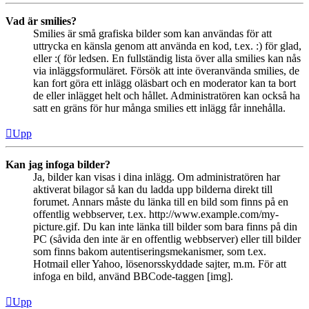
Vad är smilies?
Smilies är små grafiska bilder som kan användas för att
uttrycka en känsla genom att använda en kod, t.ex. :) för glad,
eller :( för ledsen. En fullständig lista över alla smilies kan nås
via inläggsformuläret. Försök att inte överanvända smilies, de
kan fort göra ett inlägg oläsbart och en moderator kan ta bort
de eller inlägget helt och hållet. Administratören kan också ha
satt en gräns för hur många smilies ett inlägg får innehålla.
Upp
Kan jag infoga bilder?
Ja, bilder kan visas i dina inlägg. Om administratören har
aktiverat bilagor så kan du ladda upp bilderna direkt till
forumet. Annars måste du länka till en bild som finns på en
offentlig webbserver, t.ex. http://www.example.com/my-
picture.gif. Du kan inte länka till bilder som bara finns på din
PC (såvida den inte är en offentlig webbserver) eller till bilder
som finns bakom autentiseringsmekanismer, som t.ex.
Hotmail eller Yahoo, lösenorsskyddade sajter, m.m. För att
infoga en bild, använd BBCode-taggen [img].
Upp