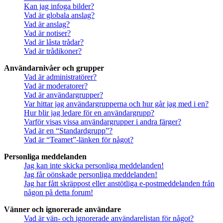
Kan jag infoga bilder?
Vad är globala anslag?
Vad är anslag?
Vad är notiser?
Vad är låsta trådar?
Vad är trådikoner?
Användarnivåer och grupper
Vad är administratörer?
Vad är moderatorer?
Vad är användargrupper?
Var hittar jag användargrupperna och hur går jag med i en?
Hur blir jag ledare för en användargrupp?
Varför visas vissa användargrupper i andra färger?
Vad är en “Standardgrupp”?
Vad är “Teamet”-länken för något?
Personliga meddelanden
Jag kan inte skicka personliga meddelanden!
Jag får oönskade personliga meddelanden!
Jag har fått skräppost eller anstötliga e-postmeddelanden från
någon på detta forum!
Vänner och ignorerade användare
Vad är vän- och ignorerade användarelistan för något?