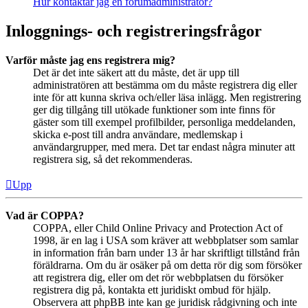
Hur kontaktar jag en forumadministratör?
Inloggnings- och registreringsfrågor
Varför måste jag ens registrera mig?
Det är det inte säkert att du måste, det är upp till
administratören att bestämma om du måste registrera dig eller
inte för att kunna skriva och/eller läsa inlägg. Men registrering
ger dig tillgång till utökade funktioner som inte finns för
gäster som till exempel profilbilder, personliga meddelanden,
skicka e-post till andra användare, medlemskap i
användargrupper, med mera. Det tar endast några minuter att
registrera sig, så det rekommenderas.
Upp
Vad är COPPA?
COPPA, eller Child Online Privacy and Protection Act of
1998, är en lag i USA som kräver att webbplatser som samlar
in information från barn under 13 år har skriftligt tillstånd från
föräldrarna. Om du är osäker på om detta rör dig som försöker
att registrera dig, eller om det rör webbplatsen du försöker
registrera dig på, kontakta ett juridiskt ombud för hjälp.
Observera att phpBB inte kan ge juridisk rådgivning och inte