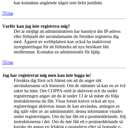
kan kontaktas angående något som helst juridiskt.
Upp
Varför kan jag inte registrera mig?
Det är möjligt att administratören har bannlyst din IP-adress
eller förbjudit det användarnamn du försöker registrera dig
med. Ägaren av webbplatsen kan också ha inaktiverat
nyregistreringar för att förhindra att nya besökare blir
medlemmar. Kontakta en administratör för hjälp.
Upp
Jag har registrerat mig men kan inte logga in!
Försäkra dig först och främst om att du anger rätt
användarnamn och lösenord. Om de stämmer så kan en av två
saker ha hänt. Om COPPA-stöd är aktiverat och du under
registreringen angav att du är under 13 år så måste du följa
instruktionerna du fått. Vissa forum kräver också att nya
registreringar aktiveras innan de kan användas, antingen av
dig själv eller av an administratör; denna information visades
under registreringen. Om du har fått ett e-postmeddelande, följ
instruktionerna i det. Om du inte fått ett e-postmeddelande så
kanske du angav en felaktig e-postadress eller så fastnade e-