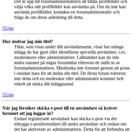
Det är upp till forumadministratören att tillåta profilbilder och
välja vilka sätt profilbilder kan användas på. Om du inte kan
använda profilbilder, kontakta en forumadministratör och
fråga de om deras anledning till detta.
Upp
Hur ändrar jag min titel?
Titlar, som visas under ditt användarnamn, visar hur många
inlägg du har gjort eller identifierar speciella användare, t.ex.
moderatorer eller administratörer. I allmänhet kan du inte
ändra namnet på några forumtitlar eftersom de ställs in av
forumadministratören. Missbruka inte forumet genom att posta
i onödan bara för att ändra din titel. De flesta forum tolererar
inte detta och en moderator eller administratör kommer helt
enkelt att sänka ditt inläggsantal.
Upp
När jag försöker skicka e-post till en användare så kräver
forumet att jag loggar in?
Endast registrerade användare kan skicka e-post via det
inbygga e-postformuläret till andra användare och endast om
det har aktiverats av administratören. Detta för att förhindra att