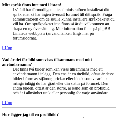
Mitt språk finns inte med i listan!
I så fall har förmodligen inte administratören installerat ditt
språk eller så har ingen översatt forumet till ditt språk. Fråga
administratören om de skulle kunna installera språkpaketet du
vill ha. Om språkpaketet inte finns så är du välkommen att
skapa en ny översättning. Mer information finns på phpBB
Limiteds webbplats (använd länken längst ner på
forumsidorna).
Upp
Vad är det för bild som visas tillsammans med mitt
användarnamn?
Det finns två bilder som kan visas tillsammans med ett
användarnamn i inlägg. Den ena är en titelbild, oftast är dessa
bilder i form av stjärnor, prickar eller block som visar hur
många inlägg du har gjort eller din status på forumet. Den
andra bilden, oftast är den större, är känd som en profilbild
och är i allmänhet unik eller personlig för varje användare.
Upp
Hur lägger jag till en profilbild?