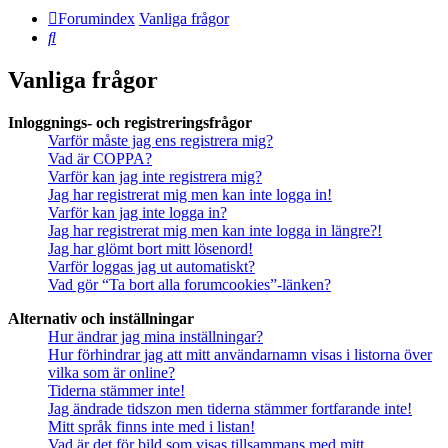
Forumindex
Vanliga frågor
Sök
Vanliga frågor
Inloggnings- och registreringsfrågor
Varför måste jag ens registrera mig?
Vad är COPPA?
Varför kan jag inte registrera mig?
Jag har registrerat mig men kan inte logga in!
Varför kan jag inte logga in?
Jag har registrerat mig men kan inte logga in längre?!
Jag har glömt bort mitt lösenord!
Varför loggas jag ut automatiskt?
Vad gör “Ta bort alla forumcookies”-länken?
Alternativ och inställningar
Hur ändrar jag mina inställningar?
Hur förhindrar jag att mitt användarnamn visas i listorna över
vilka som är online?
Tiderna stämmer inte!
Jag ändrade tidszon men tiderna stämmer fortfarande inte!
Mitt språk finns inte med i listan!
Vad är det för bild som visas tillsammans med mitt