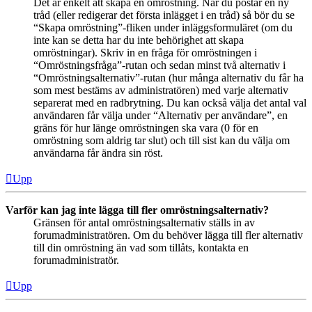
Det är enkelt att skapa en omröstning. När du postar en ny
tråd (eller redigerar det första inlägget i en tråd) så bör du se
“Skapa omröstning”-fliken under inläggsformuläret (om du
inte kan se detta har du inte behörighet att skapa
omröstningar). Skriv in en fråga för omröstningen i
“Omröstningsfråga”-rutan och sedan minst två alternativ i
“Omröstningsalternativ”-rutan (hur många alternativ du får ha
som mest bestäms av administratören) med varje alternativ
separerat med en radbrytning. Du kan också välja det antal val
användaren får välja under “Alternativ per användare”, en
gräns för hur länge omröstningen ska vara (0 för en
omröstning som aldrig tar slut) och till sist kan du välja om
användarna får ändra sin röst.
Upp
Varför kan jag inte lägga till fler omröstningsalternativ?
Gränsen för antal omröstningsalternativ ställs in av
forumadministratören. Om du behöver lägga till fler alternativ
till din omröstning än vad som tillåts, kontakta en
forumadministratör.
Upp