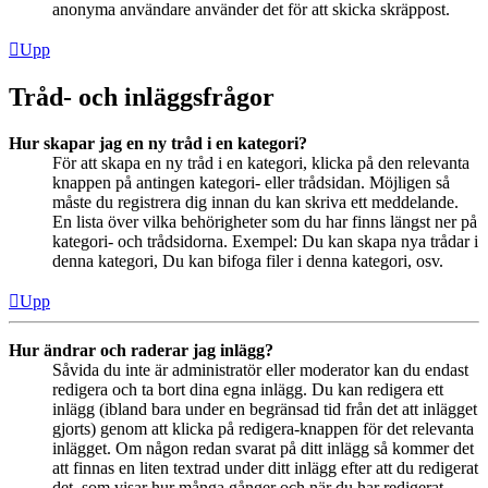
anonyma användare använder det för att skicka skräppost.
Upp
Tråd- och inläggsfrågor
Hur skapar jag en ny tråd i en kategori?
För att skapa en ny tråd i en kategori, klicka på den relevanta
knappen på antingen kategori- eller trådsidan. Möjligen så
måste du registrera dig innan du kan skriva ett meddelande.
En lista över vilka behörigheter som du har finns längst ner på
kategori- och trådsidorna. Exempel: Du kan skapa nya trådar i
denna kategori, Du kan bifoga filer i denna kategori, osv.
Upp
Hur ändrar och raderar jag inlägg?
Såvida du inte är administratör eller moderator kan du endast
redigera och ta bort dina egna inlägg. Du kan redigera ett
inlägg (ibland bara under en begränsad tid från det att inlägget
gjorts) genom att klicka på redigera-knappen för det relevanta
inlägget. Om någon redan svarat på ditt inlägg så kommer det
att finnas en liten textrad under ditt inlägg efter att du redigerat
det, som visar hur många gånger och när du har redigerat