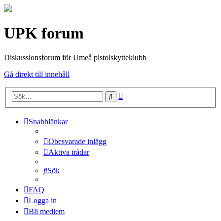
UPK forum
Diskussionsforum för Umeå pistolskytteklubb
Gå direkt till innehåll
Avancerad
Sök
sökning
Snabblänkar
Obesvarade inlägg
Aktiva trådar
Sök
FAQ
Logga in
Bli medlem