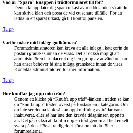
Vad är “Spara”-knappen i trådformuläret till för?
Denna knapp låter dig spara utkast av meddelanden så att du
kan skriva klart och posta de vid ett senare tillfälle. För att
ladda in ett sparat utkast, gå till kontrollpanelen.
Upp
Varför måste mitt inlägg godkännas?
Forumadministratören kan kräva att alla inlägg i kategorin du
postar i granskas innan de visas. Det är också möjligt att
administratören har placerat dig i en grupp av användare som
han anser behöver få sina inlägg granskade innan de visas.
Kontakta administratören för mer information.
Upp
Hur knuffar jag upp min tråd?
Genom att klicka på “Knuffa upp tråd”-länken i tråden så kan
du "knuffa upp" tråden överst på förstasidan i kategorin. Om
du inte ser denna länk så kan uppknuffning av trådar vara
inaktiverat, eller så har inte den krävda tidsgränsen uppnåts
än. Det går också att knuffa upp en tråd genom att helt enkelt
svara på den. Försäkra dig dock först om att du följer
forumreglerna.