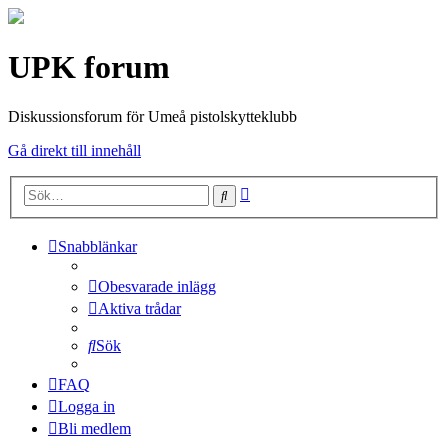
UPK forum
Diskussionsforum för Umeå pistolskytteklubb
Gå direkt till innehåll
Avancerad
Sök
sökning
Snabblänkar
Obesvarade inlägg
Aktiva trådar
Sök
FAQ
Logga in
Bli medlem