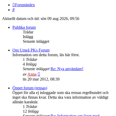
Forumindex
Sök
Aktuellt datum och tid: sön 09 aug 2026, 09:56
Publika forum
Trådar
Inlägg
Senaste inlägget
Om Umeå PKs Forum
Information om detta forum, läs här först.
1
Trådar
4
Inlägg
Senaste inlägget
Re: Nya användare!
Gå
av
Anna
till
tis 20 mar 2012, 08:39
det
senaste
Öppet forum (rensas)
inlägget
Öppet för alla ej inloggade som ska rensas regelbundet och
inget ska finnas kvar. Detta ska vara information av väldigt
allmän karaktär.
1
Trådar
12
Inlägg
Senaste inlägget
Re: Information om läget med …