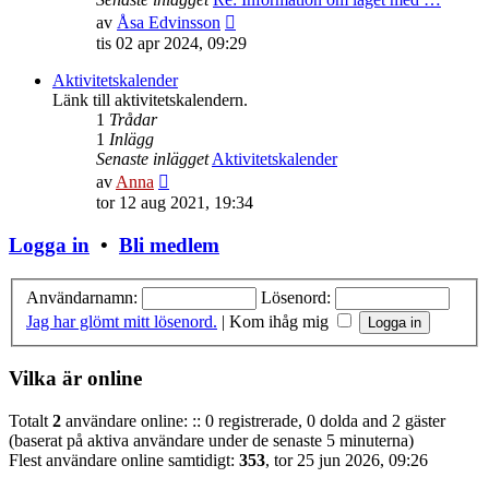
Gå
av
Åsa Edvinsson
till
tis 02 apr 2024, 09:29
det
senaste
Aktivitetskalender
inlägget
Länk till aktivitetskalendern.
1
Trådar
1
Inlägg
Senaste inlägget
Aktivitetskalender
Gå
av
Anna
till
tor 12 aug 2021, 19:34
det
senaste
Logga in
•
Bli medlem
inlägget
Användarnamn:
Lösenord:
Jag har glömt mitt lösenord.
|
Kom ihåg mig
Vilka är online
Totalt
2
användare online: :: 0 registrerade, 0 dolda and 2 gäster
(baserat på aktiva användare under de senaste 5 minuterna)
Flest användare online samtidigt:
353
, tor 25 jun 2026, 09:26