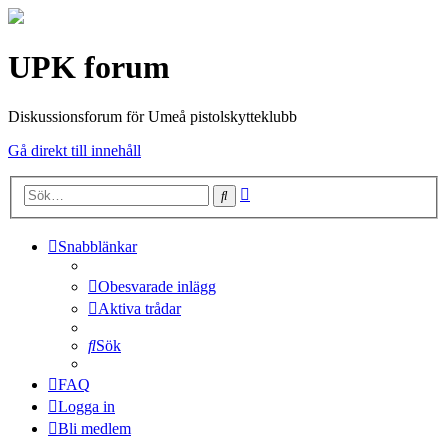
UPK forum
Diskussionsforum för Umeå pistolskytteklubb
Gå direkt till innehåll
Avancerad
Sök
sökning
Snabblänkar
Obesvarade inlägg
Aktiva trådar
Sök
FAQ
Logga in
Bli medlem