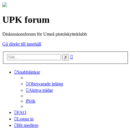
UPK forum
Diskussionsforum för Umeå pistolskytteklubb
Gå direkt till innehåll
Avancerad
Sök
sökning
Snabblänkar
Obesvarade inlägg
Aktiva trådar
Sök
FAQ
Logga in
Bli medlem