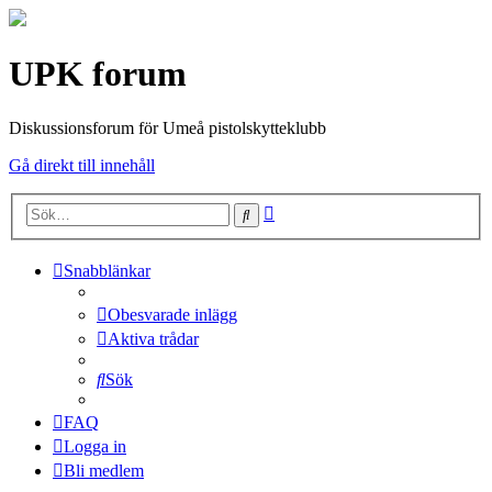
UPK forum
Diskussionsforum för Umeå pistolskytteklubb
Gå direkt till innehåll
Avancerad
Sök
sökning
Snabblänkar
Obesvarade inlägg
Aktiva trådar
Sök
FAQ
Logga in
Bli medlem