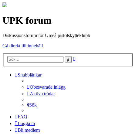
UPK forum
Diskussionsforum för Umeå pistolskytteklubb
Gå direkt till innehåll
Avancerad
Sök
sökning
Snabblänkar
Obesvarade inlägg
Aktiva trådar
Sök
FAQ
Logga in
Bli medlem