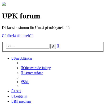
UPK forum
Diskussionsforum för Umeå pistolskytteklubb
Gå direkt till innehåll
Avancerad
Sök
sökning
Snabblänkar
Obesvarade inlägg
Aktiva trådar
Sök
FAQ
Logga in
Bli medlem