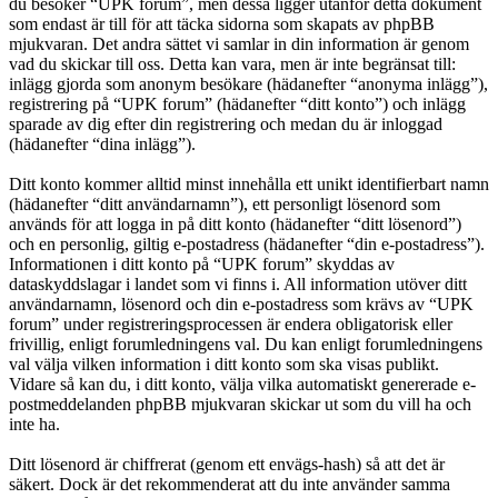
du besöker “UPK forum”, men dessa ligger utanför detta dokument
som endast är till för att täcka sidorna som skapats av phpBB
mjukvaran. Det andra sättet vi samlar in din information är genom
vad du skickar till oss. Detta kan vara, men är inte begränsat till:
inlägg gjorda som anonym besökare (hädanefter “anonyma inlägg”),
registrering på “UPK forum” (hädanefter “ditt konto”) och inlägg
sparade av dig efter din registrering och medan du är inloggad
(hädanefter “dina inlägg”).
Ditt konto kommer alltid minst innehålla ett unikt identifierbart namn
(hädanefter “ditt användarnamn”), ett personligt lösenord som
används för att logga in på ditt konto (hädanefter “ditt lösenord”)
och en personlig, giltig e-postadress (hädanefter “din e-postadress”).
Informationen i ditt konto på “UPK forum” skyddas av
dataskyddslagar i landet som vi finns i. All information utöver ditt
användarnamn, lösenord och din e-postadress som krävs av “UPK
forum” under registreringsprocessen är endera obligatorisk eller
frivillig, enligt forumledningens val. Du kan enligt forumledningens
val välja vilken information i ditt konto som ska visas publikt.
Vidare så kan du, i ditt konto, välja vilka automatiskt genererade e-
postmeddelanden phpBB mjukvaran skickar ut som du vill ha och
inte ha.
Ditt lösenord är chiffrerat (genom ett envägs-hash) så att det är
säkert. Dock är det rekommenderat att du inte använder samma