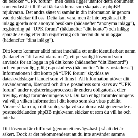
du besöker “UPK forum”, men dessa ligger utanför detta dokument
som endast är till för att täcka sidorna som skapats av phpBB
mjukvaran. Det andra sättet vi samlar in din information är genom
vad du skickar till oss. Detta kan vara, men är inte begränsat till:
inlägg gjorda som anonym besökare (hädanefter “anonyma inlägg”),
registrering på “UPK forum” (hädanefter “ditt konto”) och inlägg
sparade av dig efter din registrering och medan du är inloggad
(hädanefter “dina inlägg”).
Ditt konto kommer alltid minst innehålla ett unikt identifierbart namn
(hädanefter “ditt användarnamn”), ett personligt lösenord som
används för att logga in på ditt konto (hädanefter “ditt lösenord”)
och en personlig, giltig e-postadress (hädanefter “din e-postadress”).
Informationen i ditt konto på “UPK forum” skyddas av
dataskyddslagar i landet som vi finns i. All information utöver ditt
användarnamn, lösenord och din e-postadress som krävs av “UPK
forum” under registreringsprocessen är endera obligatorisk eller
frivillig, enligt forumledningens val. Du kan enligt forumledningens
val välja vilken information i ditt konto som ska visas publikt.
Vidare så kan du, i ditt konto, välja vilka automatiskt genererade e-
postmeddelanden phpBB mjukvaran skickar ut som du vill ha och
inte ha.
Ditt lösenord är chiffrerat (genom ett envägs-hash) så att det är
säkert. Dock är det rekommenderat att du inte använder samma