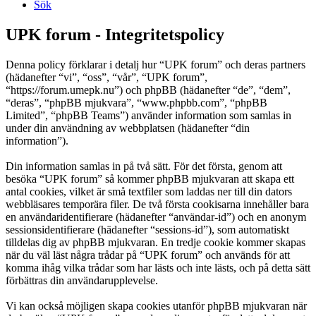
Sök
UPK forum - Integritetspolicy
Denna policy förklarar i detalj hur “UPK forum” och deras partners
(hädanefter “vi”, “oss”, “vår”, “UPK forum”,
“https://forum.umepk.nu”) och phpBB (hädanefter “de”, “dem”,
“deras”, “phpBB mjukvara”, “www.phpbb.com”, “phpBB
Limited”, “phpBB Teams”) använder information som samlas in
under din användning av webbplatsen (hädanefter “din
information”).
Din information samlas in på två sätt. För det första, genom att
besöka “UPK forum” så kommer phpBB mjukvaran att skapa ett
antal cookies, vilket är små textfiler som laddas ner till din dators
webbläsares temporära filer. De två första cookisarna innehåller bara
en användaridentifierare (hädanefter “användar-id”) och en anonym
sessionsidentifierare (hädanefter “sessions-id”), som automatiskt
tilldelas dig av phpBB mjukvaran. En tredje cookie kommer skapas
när du väl läst några trådar på “UPK forum” och används för att
komma ihåg vilka trådar som har lästs och inte lästs, och på detta sätt
förbättras din användarupplevelse.
Vi kan också möjligen skapa cookies utanför phpBB mjukvaran när