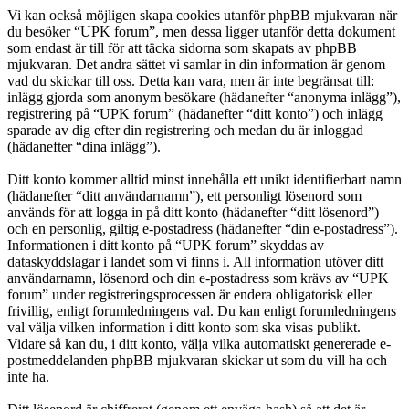
Vi kan också möjligen skapa cookies utanför phpBB mjukvaran när
du besöker “UPK forum”, men dessa ligger utanför detta dokument
som endast är till för att täcka sidorna som skapats av phpBB
mjukvaran. Det andra sättet vi samlar in din information är genom
vad du skickar till oss. Detta kan vara, men är inte begränsat till:
inlägg gjorda som anonym besökare (hädanefter “anonyma inlägg”),
registrering på “UPK forum” (hädanefter “ditt konto”) och inlägg
sparade av dig efter din registrering och medan du är inloggad
(hädanefter “dina inlägg”).
Ditt konto kommer alltid minst innehålla ett unikt identifierbart namn
(hädanefter “ditt användarnamn”), ett personligt lösenord som
används för att logga in på ditt konto (hädanefter “ditt lösenord”)
och en personlig, giltig e-postadress (hädanefter “din e-postadress”).
Informationen i ditt konto på “UPK forum” skyddas av
dataskyddslagar i landet som vi finns i. All information utöver ditt
användarnamn, lösenord och din e-postadress som krävs av “UPK
forum” under registreringsprocessen är endera obligatorisk eller
frivillig, enligt forumledningens val. Du kan enligt forumledningens
val välja vilken information i ditt konto som ska visas publikt.
Vidare så kan du, i ditt konto, välja vilka automatiskt genererade e-
postmeddelanden phpBB mjukvaran skickar ut som du vill ha och
inte ha.