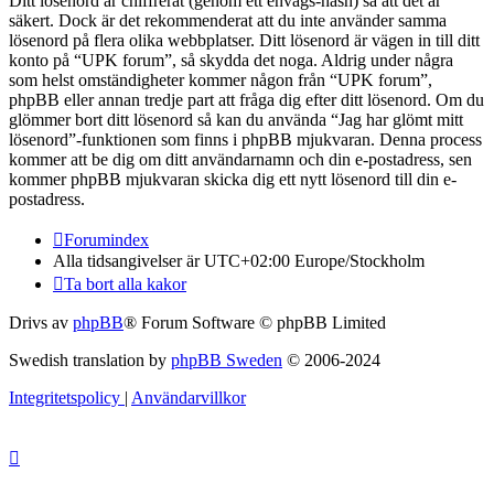
Ditt lösenord är chiffrerat (genom ett envägs-hash) så att det är
säkert. Dock är det rekommenderat att du inte använder samma
lösenord på flera olika webbplatser. Ditt lösenord är vägen in till ditt
konto på “UPK forum”, så skydda det noga. Aldrig under några
som helst omständigheter kommer någon från “UPK forum”,
phpBB eller annan tredje part att fråga dig efter ditt lösenord. Om du
glömmer bort ditt lösenord så kan du använda “Jag har glömt mitt
lösenord”-funktionen som finns i phpBB mjukvaran. Denna process
kommer att be dig om ditt användarnamn och din e-postadress, sen
kommer phpBB mjukvaran skicka dig ett nytt lösenord till din e-
postadress.
Forumindex
Alla tidsangivelser är UTC+02:00 Europe/Stockholm
Ta bort alla kakor
Drivs av
phpBB
® Forum Software © phpBB Limited
Swedish translation by
phpBB Sweden
© 2006-2024
Integritetspolicy
|
Användarvillkor