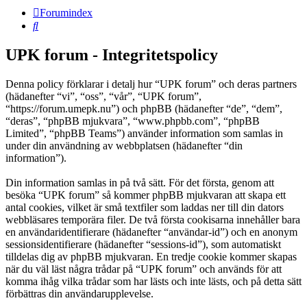
Forumindex
Sök
UPK forum - Integritetspolicy
Denna policy förklarar i detalj hur “UPK forum” och deras partners
(hädanefter “vi”, “oss”, “vår”, “UPK forum”,
“https://forum.umepk.nu”) och phpBB (hädanefter “de”, “dem”,
“deras”, “phpBB mjukvara”, “www.phpbb.com”, “phpBB
Limited”, “phpBB Teams”) använder information som samlas in
under din användning av webbplatsen (hädanefter “din
information”).
Din information samlas in på två sätt. För det första, genom att
besöka “UPK forum” så kommer phpBB mjukvaran att skapa ett
antal cookies, vilket är små textfiler som laddas ner till din dators
webbläsares temporära filer. De två första cookisarna innehåller bara
en användaridentifierare (hädanefter “användar-id”) och en anonym
sessionsidentifierare (hädanefter “sessions-id”), som automatiskt
tilldelas dig av phpBB mjukvaran. En tredje cookie kommer skapas
när du väl läst några trådar på “UPK forum” och används för att
komma ihåg vilka trådar som har lästs och inte lästs, och på detta sätt
förbättras din användarupplevelse.