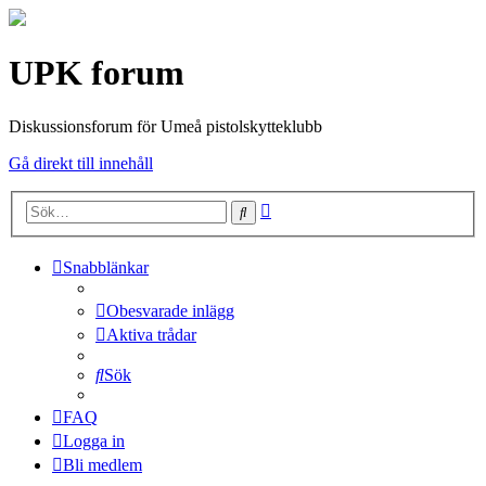
UPK forum
Diskussionsforum för Umeå pistolskytteklubb
Gå direkt till innehåll
Avancerad
Sök
sökning
Snabblänkar
Obesvarade inlägg
Aktiva trådar
Sök
FAQ
Logga in
Bli medlem