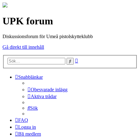
UPK forum
Diskussionsforum för Umeå pistolskytteklubb
Gå direkt till innehåll
Avancerad
Sök
sökning
Snabblänkar
Obesvarade inlägg
Aktiva trådar
Sök
FAQ
Logga in
Bli medlem