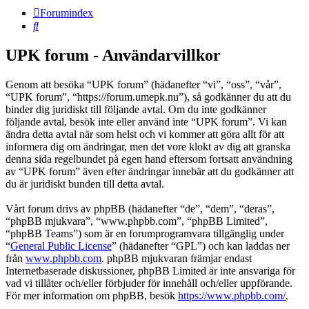
Forumindex
Sök
UPK forum - Användarvillkor
Genom att besöka “UPK forum” (hädanefter “vi”, “oss”, “vår”,
“UPK forum”, “https://forum.umepk.nu”), så godkänner du att du
binder dig juridiskt till följande avtal. Om du inte godkänner
följande avtal, besök inte eller använd inte “UPK forum”. Vi kan
ändra detta avtal när som helst och vi kommer att göra allt för att
informera dig om ändringar, men det vore klokt av dig att granska
denna sida regelbundet på egen hand eftersom fortsatt användning
av “UPK forum” även efter ändringar innebär att du godkänner att
du är juridiskt bunden till detta avtal.
Vårt forum drivs av phpBB (hädanefter “de”, “dem”, “deras”,
“phpBB mjukvara”, “www.phpbb.com”, “phpBB Limited”,
“phpBB Teams”) som är en forumprogramvara tillgänglig under
“
General Public License
” (hädanefter “GPL”) och kan laddas ner
från
www.phpbb.com
. phpBB mjukvaran främjar endast
Internetbaserade diskussioner, phpBB Limited är inte ansvariga för
vad vi tillåter och/eller förbjuder för innehåll och/eller uppförande.
För mer information om phpBB, besök
https://www.phpbb.com/
.