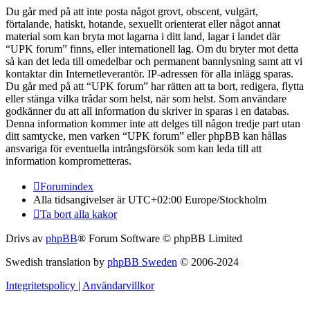
Du går med på att inte posta något grovt, obscent, vulgärt,
förtalande, hatiskt, hotande, sexuellt orienterat eller något annat
material som kan bryta mot lagarna i ditt land, lagar i landet där
“UPK forum” finns, eller internationell lag. Om du bryter mot detta
så kan det leda till omedelbar och permanent bannlysning samt att vi
kontaktar din Internetleverantör. IP-adressen för alla inlägg sparas.
Du går med på att “UPK forum” har rätten att ta bort, redigera, flytta
eller stänga vilka trådar som helst, när som helst. Som användare
godkänner du att all information du skriver in sparas i en databas.
Denna information kommer inte att delges till någon tredje part utan
ditt samtycke, men varken “UPK forum” eller phpBB kan hållas
ansvariga för eventuella intrångsförsök som kan leda till att
information komprometteras.
Forumindex
Alla tidsangivelser är UTC+02:00 Europe/Stockholm
Ta bort alla kakor
Drivs av
phpBB
® Forum Software © phpBB Limited
Swedish translation by
phpBB Sweden
© 2006-2024
Integritetspolicy
|
Användarvillkor