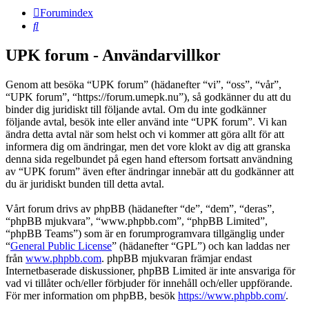
Forumindex
Sök
UPK forum - Användarvillkor
Genom att besöka “UPK forum” (hädanefter “vi”, “oss”, “vår”,
“UPK forum”, “https://forum.umepk.nu”), så godkänner du att du
binder dig juridiskt till följande avtal. Om du inte godkänner
följande avtal, besök inte eller använd inte “UPK forum”. Vi kan
ändra detta avtal när som helst och vi kommer att göra allt för att
informera dig om ändringar, men det vore klokt av dig att granska
denna sida regelbundet på egen hand eftersom fortsatt användning
av “UPK forum” även efter ändringar innebär att du godkänner att
du är juridiskt bunden till detta avtal.
Vårt forum drivs av phpBB (hädanefter “de”, “dem”, “deras”,
“phpBB mjukvara”, “www.phpbb.com”, “phpBB Limited”,
“phpBB Teams”) som är en forumprogramvara tillgänglig under
“
General Public License
” (hädanefter “GPL”) och kan laddas ner
från
www.phpbb.com
. phpBB mjukvaran främjar endast
Internetbaserade diskussioner, phpBB Limited är inte ansvariga för
vad vi tillåter och/eller förbjuder för innehåll och/eller uppförande.
För mer information om phpBB, besök
https://www.phpbb.com/
.