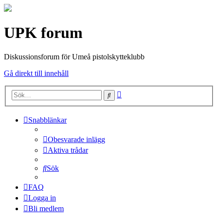
UPK forum
Diskussionsforum för Umeå pistolskytteklubb
Gå direkt till innehåll
Avancerad
Sök
sökning
Snabblänkar
Obesvarade inlägg
Aktiva trådar
Sök
FAQ
Logga in
Bli medlem