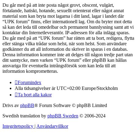
Du går med på att inte posta något grovt, obscent, vulgärt,
förtalande, hatiskt, hotande, sexuellt orienterat eller något annat
material som kan bryta mot lagarna i ditt land, lagar i landet där
“UPK forum” finns, eller internationell lag. Om du bryter mot detta
så kan det leda till omedelbar och permanent bannlysning samt att vi
kontaktar din Internetleverantör. IP-adressen för alla inlägg sparas.
Du går med på att “UPK forum” har rätten att ta bort, redigera, flytta
eller stänga vilka trådar som helst, när som helst. Som användare
godkänner du att all information du skriver in sparas i en databas.
Denna information kommer inte att delges till någon tredje part utan
ditt samtycke, men varken “UPK forum” eller phpBB kan hållas
ansvariga för eventuella intrångsförsök som kan leda till att
information komprometteras.
Forumindex
Alla tidsangivelser är UTC+02:00 Europe/Stockholm
Ta bort alla kakor
Drivs av
phpBB
® Forum Software © phpBB Limited
Swedish translation by
phpBB Sweden
© 2006-2024
Integritetspolicy
|
Användarvillkor