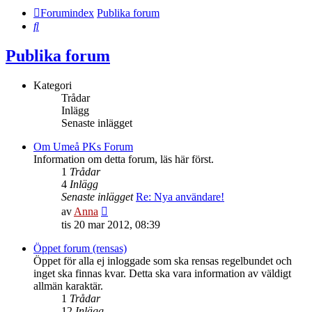
Forumindex
Publika forum
Sök
Publika forum
Kategori
Trådar
Inlägg
Senaste inlägget
Om Umeå PKs Forum
Information om detta forum, läs här först.
1
Trådar
4
Inlägg
Senaste inlägget
Re: Nya användare!
Gå
av
Anna
till
tis 20 mar 2012, 08:39
det
senaste
Öppet forum (rensas)
inlägget
Öppet för alla ej inloggade som ska rensas regelbundet och
inget ska finnas kvar. Detta ska vara information av väldigt
allmän karaktär.
1
Trådar
12
Inlägg