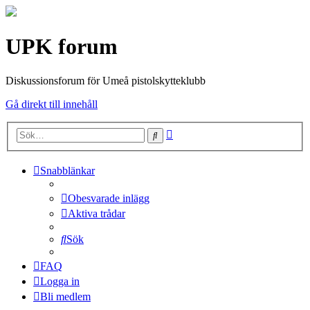
UPK forum
Diskussionsforum för Umeå pistolskytteklubb
Gå direkt till innehåll
Avancerad
Sök
sökning
Snabblänkar
Obesvarade inlägg
Aktiva trådar
Sök
FAQ
Logga in
Bli medlem