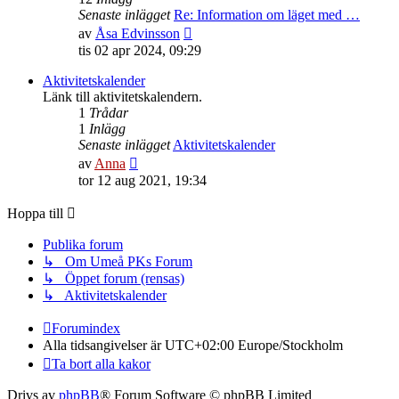
Senaste inlägget
Re: Information om läget med …
Gå
av
Åsa Edvinsson
till
tis 02 apr 2024, 09:29
det
senaste
Aktivitetskalender
inlägget
Länk till aktivitetskalendern.
1
Trådar
1
Inlägg
Senaste inlägget
Aktivitetskalender
Gå
av
Anna
till
tor 12 aug 2021, 19:34
det
senaste
Hoppa till
inlägget
Publika forum
↳ Om Umeå PKs Forum
↳ Öppet forum (rensas)
↳ Aktivitetskalender
Forumindex
Alla tidsangivelser är UTC+02:00 Europe/Stockholm
Ta bort alla kakor
Drivs av
phpBB
® Forum Software © phpBB Limited